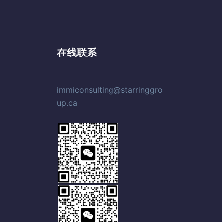
在线联系
immiconsulting@starringgro
up.ca