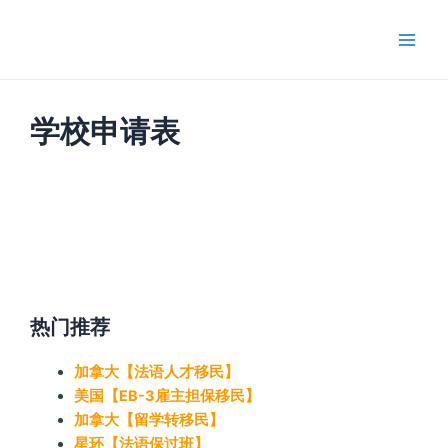
跳
Main
至
Men
内
容
学校申请表
热门推荐
加拿大【法语人才移民】
美国【EB-3雇主担保移民】
加拿大【留学转移民】
星环【法语保过班】