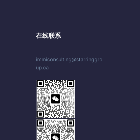
在线联系
immiconsulting@starringgro
up.ca