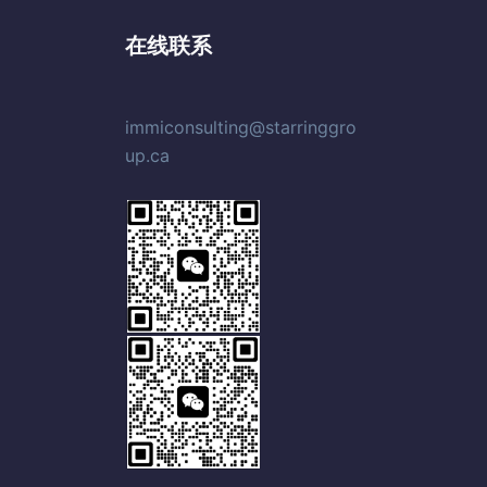
在线联系
immiconsulting@starringgro
up.ca