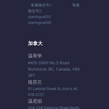
客服微信号1: 客服
微信号2:
starringca002
starringca006
加拿大
温哥华
#415-5900 No.3 Road
Richmond, BC, Canada, V6X
3P7
纽芬兰
61 Larkhall Street St.John’s NL
A1B 2C57
温尼伯
204-226 Osborne Street North,