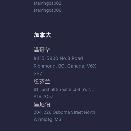
starringca002
starringca006
加拿大
温哥华
#415-5900 No.3 Road
Richmond, BC, Canada, V6X
3P7
纽芬兰
61 Larkhall Street St.John’s NL
A1B 2C57
温尼伯
204-226 Osborne Street North,
Winnipeg, MB