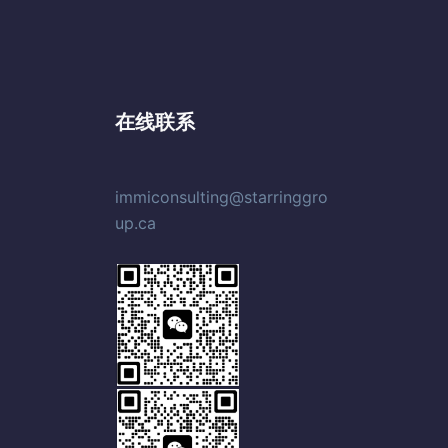
在线联系
immiconsulting@starringgro
up.ca