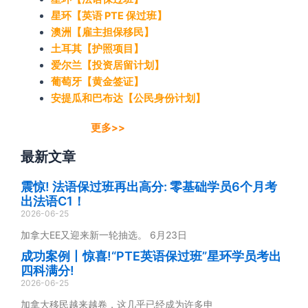
星环【英语 PTE 保过班】
澳洲【雇主担保移民】
土耳其【护照项目】
爱尔兰【投资居留计划】
葡萄牙【黄金签证】
安提瓜和巴布达【公民身份计划】
更多>>
最新文章
震惊! 法语保过班再出高分: 零基础学员6个月考
出法语C1！
2026-06-25
加拿大EE又迎来新一轮抽选。 6月23日
成功案例丨惊喜!“PTE英语保过班”星环学员考出
四科满分!
2026-06-25
加拿大移民越来越卷，这几乎已经成为许多申