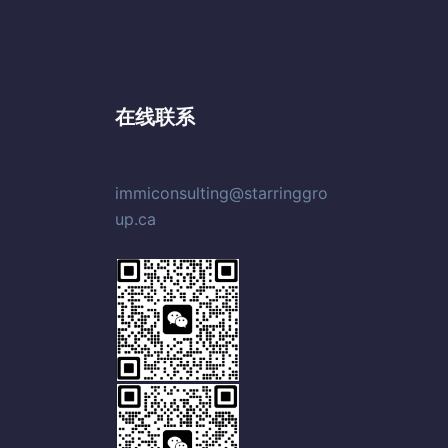
在线联系
immiconsulting@starringgro
up.ca