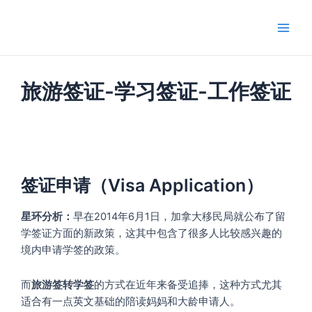
跳
Main
至
Men
内
容
旅游签证-学习签证-工作签证
签证申请（Visa Application）
星环分析：
早在2014年6月1日，加拿大移民局就公布了留
学签证方面的新政策，这其中包含了很多人比较感兴趣的
境内申请学签的政策。
而
旅游签转学签
的方式在近年来备受追捧，这种方式尤其
适合有一点英文基础的陪读妈妈和大龄申请人。