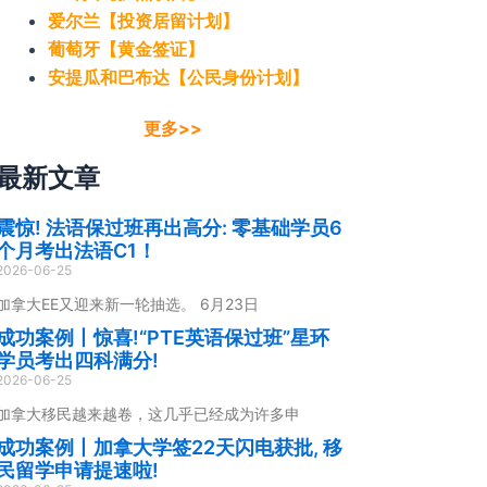
爱尔兰【投资居留计划】
葡萄牙【黄金签证】
安提瓜和巴布达【公民身份计划】
更多>>
最新文章
震惊! 法语保过班再出高分: 零基础学员6
个月考出法语C1！
2026-06-25
加拿大EE又迎来新一轮抽选。 6月23日
成功案例丨惊喜!“PTE英语保过班”星环
学员考出四科满分!
2026-06-25
加拿大移民越来越卷，这几乎已经成为许多申
成功案例丨加拿大学签22天闪电获批, 移
民留学申请提速啦!