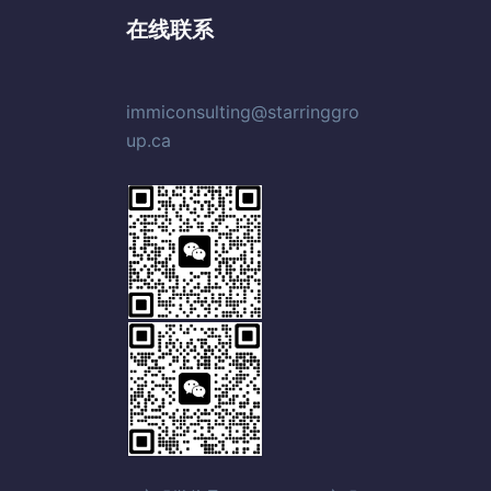
在线联系
immiconsulting@starringgro
up.ca