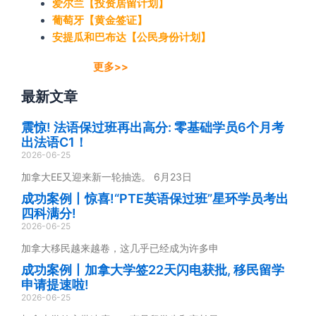
爱尔兰【投资居留计划】
葡萄牙【黄金签证】
安提瓜和巴布达【公民身份计划】
更多>>
最新文章
震惊! 法语保过班再出高分: 零基础学员6个月考
出法语C1！
2026-06-25
加拿大EE又迎来新一轮抽选。 6月23日
成功案例丨惊喜!“PTE英语保过班”星环学员考出
四科满分!
2026-06-25
加拿大移民越来越卷，这几乎已经成为许多申
成功案例丨加拿大学签22天闪电获批, 移民留学
申请提速啦!
2026-06-25