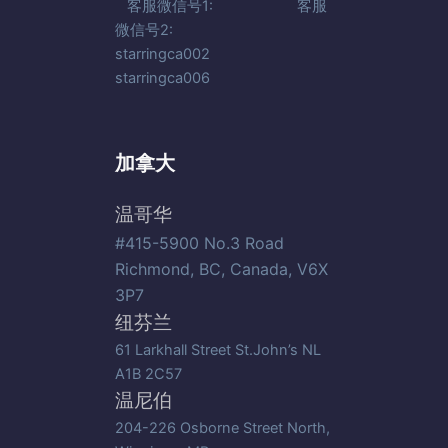
客服微信号1: 客服
微信号2:
starringca002
starringca006
加拿大
温哥华
#415-5900 No.3 Road
Richmond, BC, Canada, V6X
3P7
纽芬兰
61 Larkhall Street St.John’s NL
A1B 2C57
温尼伯
204-226 Osborne Street North,