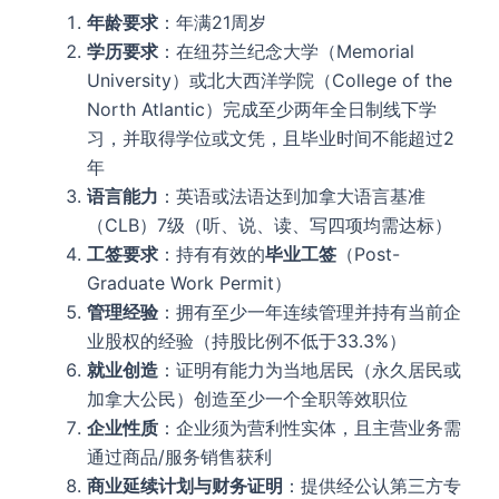
年龄要求
：年满21周岁
学历要求
：在纽芬兰纪念大学（Memorial
University）或北大西洋学院（College of the
North Atlantic）完成至少两年全日制线下学
习，并取得学位或文凭，且毕业时间不能超过2
年
语言能力
：英语或法语达到加拿大语言基准
（CLB）7级（听、说、读、写四项均需达标）
工签要求
：持有有效的
毕业工签
（Post-
Graduate Work Permit）
管理经验
：拥有至少一年连续管理并持有当前企
业股权的经验（持股比例不低于33.3%）
就业创造
：证明有能力为当地居民（永久居民或
加拿大公民）创造至少一个全职等效职位
企业性质
：企业须为营利性实体，且主营业务需
通过商品/服务销售获利
商业延续计划与财务证明
：提供经公认第三方专