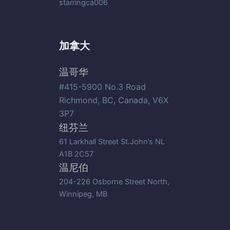
starringca006
加拿大
温哥华
#415-5900 No.3 Road
Richmond, BC, Canada, V6X
3P7
纽芬兰
61 Larkhall Street St.John’s NL
A1B 2C57
温尼伯
204-226 Osborne Street North,
Winnipeg, MB