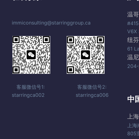
温哥
immiconsulting@starringgroup.ca
#415
V6X 
纽芬
61 L
温尼
204-
客服微信号1: 客服微信号2:
starringca002 starringca006
中
上海
上海
805