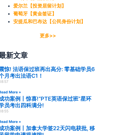
爱尔兰【投资居留计划】
葡萄牙【黄金签证】
安提瓜和巴布达【公民身份计划】
更多>>
最新文章
震惊! 法语保过班再出高分: 零基础学员6
个月考出法语C1！
08:57
Read More »
成功案例丨惊喜!“PTE英语保过班”星环
学员考出四科满分!
08:55
Read More »
成功案例丨加拿大学签22天闪电获批, 移
民留学申请提速啦!