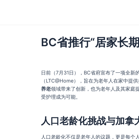
跳
至
内
容
BC省推行“居家长
日前（7月31日），BC省府宣布了一项全新
（LTC@Home），旨在为老年人在家中
养老
领域带来了创新，也为老年人及其家庭
受护理成为可能。
人口老龄化挑战与加拿
人口老龄化不仅是老年人的议题，更是每个人