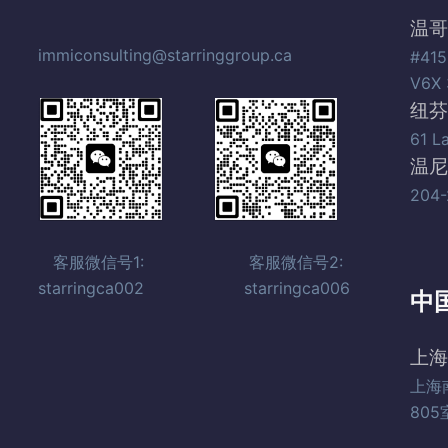
温哥
immiconsulting@starringgroup.ca
#415
V6X 
纽芬
61 L
温尼
204-
客服微信号1: 客服微信号2:
starringca002 starringca006
中
上海
上海
805