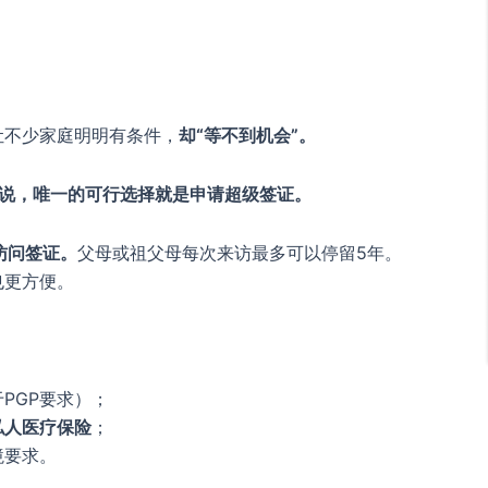
；
。
让不少家庭明明有条件，
却“等不到机会”。
来说，唯一的可行选择就是申请超级签证。
访问签证。
父母或祖父母每次来访最多可以停留5年。
也更方便。
PGP要求）；
私人医疗保险
；
境要求。