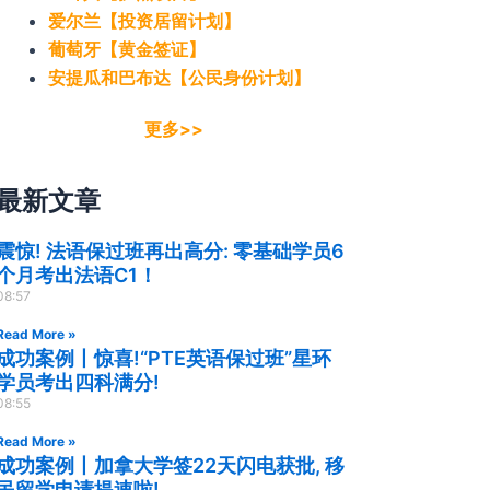
爱尔兰【投资居留计划】
葡萄牙【黄金签证】
安提瓜和巴布达【公民身份计划】
更多>>
最新文章
震惊! 法语保过班再出高分: 零基础学员6
个月考出法语C1！
08:57
Read More »
成功案例丨惊喜!“PTE英语保过班”星环
学员考出四科满分!
08:55
Read More »
成功案例丨加拿大学签22天闪电获批, 移
民留学申请提速啦!