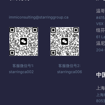
温哥
immiconsulting@starringgroup.ca
#415
V6X 
纽芬
61 L
温尼
204-
客服微信号1: 客服微信号2:
starringca002 starringca006
中
上海
上海
805