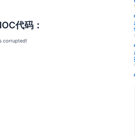
OC代码：
is corrupted!