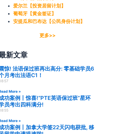
爱尔兰【投资居留计划】
葡萄牙【黄金签证】
安提瓜和巴布达【公民身份计划】
更多>>
最新文章
震惊! 法语保过班再出高分: 零基础学员6
个月考出法语C1！
08:57
Read More »
成功案例丨惊喜!“PTE英语保过班”星环
学员考出四科满分!
08:55
Read More »
成功案例丨加拿大学签22天闪电获批, 移
民留学申请提速啦!