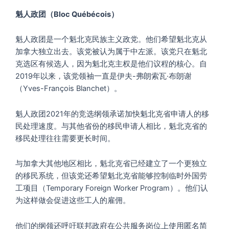
魁人政团（Bloc Québécois）
魁人政团是一个魁北克民族主义政党。他们希望魁北克从
加拿大独立出去。该党被认为属于中左派。该党只在魁北
克选区有候选人，因为魁北克主权是他们议程的核心。自
2019年以来，该党领袖一直是伊夫-弗朗索瓦·布朗谢
（Yves-François Blanchet）。
魁人政团2021年的竞选纲领承诺加快魁北克省申请人的移
民处理速度。与其他省份的移民申请人相比，魁北克省的
移民处理往往需要更长时间。
与加拿大其他地区相比，魁北克省已经建立了一个更独立
的移民系统，但该党还希望魁北克省能够控制临时外国劳
工项目（Temporary Foreign Worker Program）。他们认
为这样做会促进这些工人的雇佣。
他们的纲领还呼吁联邦政府在公共服务岗位上使用匿名简