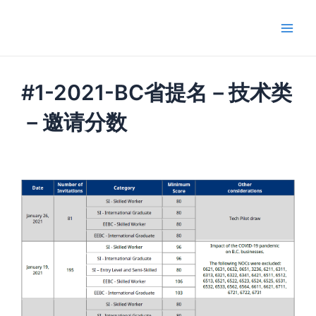
跳
Main
至
Men
内
容
#1-2021-BC省提名－技术类
－邀请分数