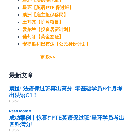
星环【法语保过班】
星环【英语 PTE 保过班】
澳洲【雇主担保移民】
土耳其【护照项目】
爱尔兰【投资居留计划】
葡萄牙【黄金签证】
安提瓜和巴布达【公民身份计划】
更多>>
最新文章
震惊! 法语保过班再出高分: 零基础学员6个月考
出法语C1！
08:57
Read More »
成功案例丨惊喜!“PTE英语保过班”星环学员考出
四科满分!
08:55