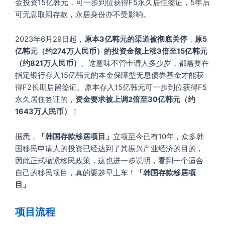
金投资15亿韩元，可一步到位获得F5永久居住签证，5年后
可无息取回存款，永居身份亦不受影响。
2023年6月29日起，
原本3亿韩元的渠道被彻底
关停
，
原5
亿韩元（约274万人民币）的投资金额上涨3倍至
15亿韩元
（约
821万人民币
）
。这意味不管申请人多少岁，都需要在
指定银行存入15亿韩元的本金保障型无息债券基金才能获
得F2长期居留签证。原本存入15亿韩元可一步到位获得F5
永久居住签证的，
资金要求被上调2倍至
30亿韩元
（约
1643万人民币
）
！
据悉，
「韩国存款移居项目」
立项至今已有10年，众多韩
国移民申请人的投资已经达到了其振兴产业经济的目的，
因此正式缩紧移民政策，这也进一步说明，看到一个适合
自己的移民项目，真的要趁早上车！
「韩国存款移居项
目」
项目流程