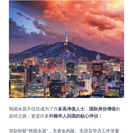
韩国永居不仅仅成为了许
多高净值人士
，
国际身份增值
的
必经之路；更是许多
外籍华人
回国的贴心伴侣
！
存款秒获“韩国永居”，无资金风险、无语言学历工作等要