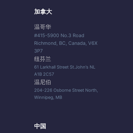
加拿大
温哥华
#415-5900 No.3 Road
Richmond, BC, Canada, V6X
3P7
纽芬兰
61 Larkhall Street St.John’s NL
A1B 2C57
温尼伯
204-226 Osborne Street North,
Winnipeg, MB
中国