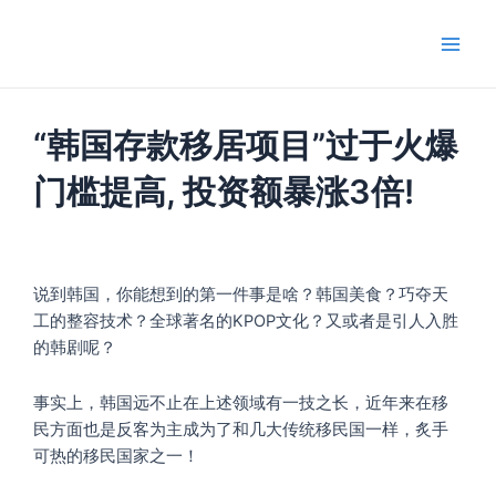
跳
Main
至
Men
内
容
“韩国存款移居项目”过于火爆
门槛提高, 投资额暴涨3倍!
说到韩国，你能想到的第一件事是啥？韩国美食？巧夺天
工的整容技术？全球著名的KPOP文化？又或者是引人入胜
的韩剧呢？
事实上，韩国远不止在上述领域有一技之长，近年来在移
民方面也是反客为主成为了和几大传统移民国一样，炙手
可热的移民国家之一！