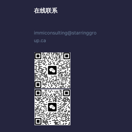
在线联系
immiconsulting@starringgro
up.ca