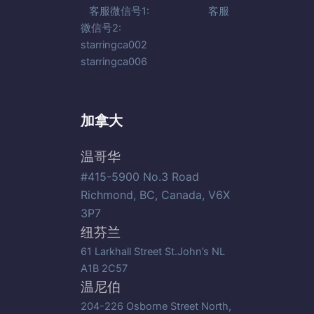
客服微信号1: 客服
微信号2:
starringca002
starringca006
加拿大
温哥华
#415-5900 No.3 Road
Richmond, BC, Canada, V6X
3P7
纽芬兰
61 Larkhall Street St.John’s NL
A1B 2C57
温尼伯
204-226 Osborne Street North,