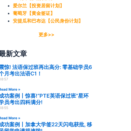
爱尔兰【投资居留计划】
葡萄牙【黄金签证】
安提瓜和巴布达【公民身份计划】
更多>>
最新文章
震惊! 法语保过班再出高分: 零基础学员6
个月考出法语C1！
08:57
Read More »
成功案例丨惊喜!“PTE英语保过班”星环
学员考出四科满分!
08:55
Read More »
成功案例丨加拿大学签22天闪电获批, 移
民留学申请提速啦!