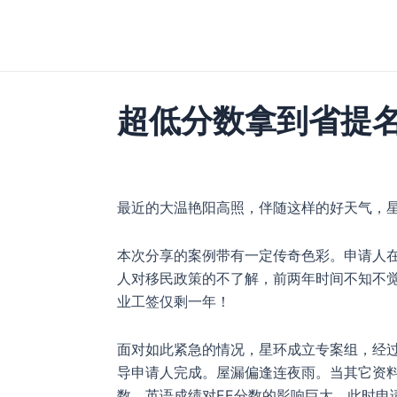
跳
至
内
容
超低分数拿到省提
最近的大温艳阳高照，伴随这样的好天气，
本次分享的案例带有一定传奇色彩。申请人
人对移民政策的不了解，前两年时间不知不
业工签仅剩一年！
面对如此紧急的情况，星环成立专案组，经
导申请人完成。屋漏偏逢连夜雨。当其它资
数，英语成绩对EE分数的影响巨大，此时申