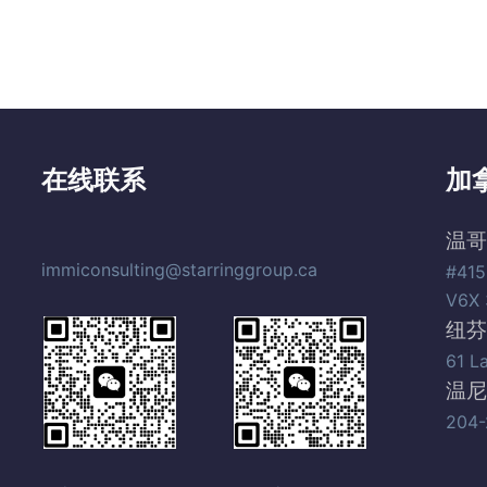
在线联系
加
温哥
immiconsulting@starringgroup.ca
#415
V6X 
纽芬
61 L
温尼
204-