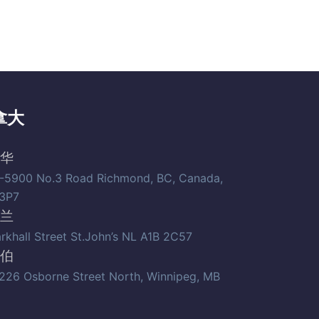
拿大
华
-5900 No.3 Road Richmond, BC, Canada,
3P7
兰
arkhall Street St.John’s NL A1B 2C57
伯
226 Osborne Street North, Winnipeg, MB