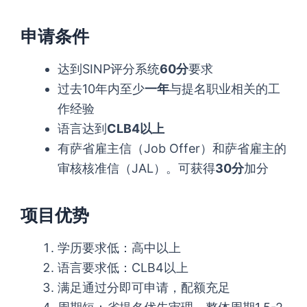
申请条件
达到SINP评分系统
60
分
要求
过去10年内至少
一年
与提名职业相关的工
作经验
语言达到
CLB4
以上
有萨省雇主信（Job Offer）和萨省雇主的
审核核准信（JAL）。可获得
30
分
加分
项目优势
学历要求低：高中以上
语言要求低：CLB4以上
满足通过分即可申请，配额充足