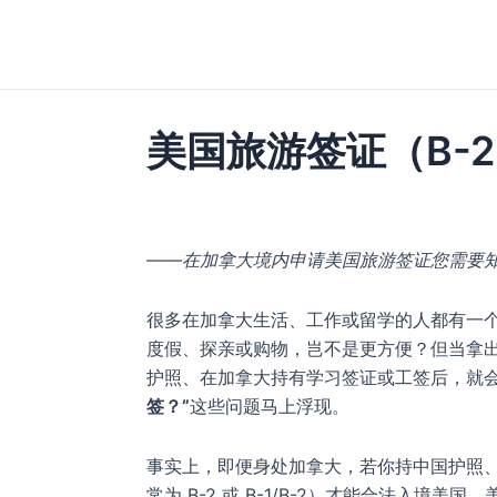
跳
至
内
容
美国旅游签证（B-
——在加拿大境内申请美国旅游签证您需要
很多在加拿大生活、工作或留学的人都有一
度假、探亲或购物，岂不是更方便？但当拿
护照、在加拿大持有学习签证或工签后，就
签？”
这些问题马上浮现。
事实上，即便身处加拿大，若你持中国护照
常为 B-2 或 B-1/B-2）才能合法入境