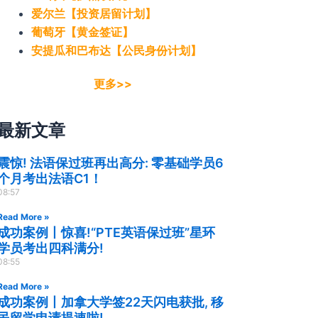
爱尔兰【投资居留计划】
葡萄牙【黄金签证】
安提瓜和巴布达【公民身份计划】
更多>>
最新文章
震惊! 法语保过班再出高分: 零基础学员6
个月考出法语C1！
08:57
Read More »
成功案例丨惊喜!“PTE英语保过班”星环
学员考出四科满分!
08:55
Read More »
成功案例丨加拿大学签22天闪电获批, 移
民留学申请提速啦!