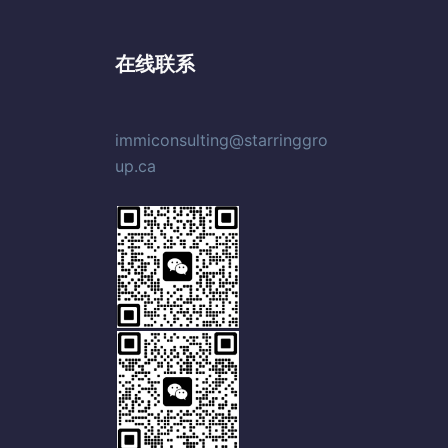
在线联系
immiconsulting@starringgro
up.ca