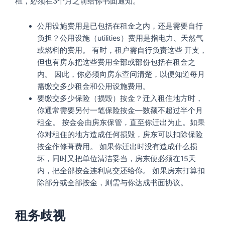
租，必须在3个月之前给你书面通知。
公用设施费用是已包括在租金之内，还是需要自行
负担？公用设施（utilities）费用是指电力、天然气
或燃料的费用。 有时，租户需自行负责这些 开支，
但也有房东把这些费用全部或部份包括在租金之
内。 因此，你必须向房东查问清楚，以便知道每月
需缴交多少租金和公用设施费用。
要缴交多少保险（损毁）按金？迁入租住地方时，
你通常需要另付一笔保险按金—数额不超过半个月
租金。 按金会由房东保管，直至你迁出为止。如果
你对租住的地方造成任何损毁，房东可以扣除保险
按金作修葺费用。 如果你迁出时没有造成什么损
坏，同时又把单位清洁妥当，房东便必须在15天
内，把全部按金连利息交还给你。 如果房东打算扣
除部分或全部按金，则需与你达成书面协议。
租务歧视