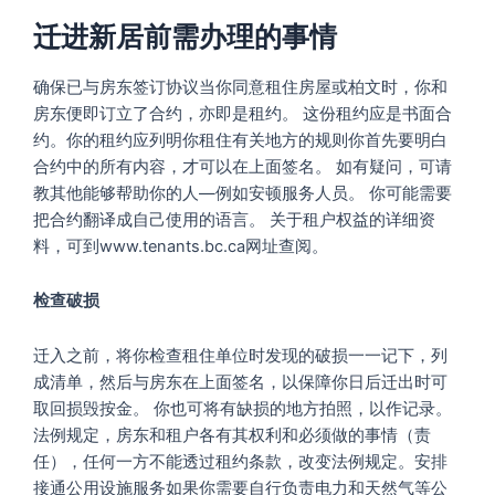
迁进新居前需办理的事情
确保已与房东签订协议当你同意租住房屋或柏文时，你和
房东便即订立了合约，亦即是租约。 这份租约应是书面合
约。你的租约应列明你租住有关地方的规则你首先要明白
合约中的所有内容，才可以在上面签名。 如有疑问，可请
教其他能够帮助你的人—例如安顿服务人员。 你可能需要
把合约翻译成自己使用的语言。 关于租户权益的详细资
料，可到www.tenants.bc.ca网址查阅。
检查破损
迁入之前，将你检查租住单位时发现的破损一一记下，列
成清单，然后与房东在上面签名，以保障你日后迁出时可
取回损毁按金。 你也可将有缺损的地方拍照，以作记录。
法例规定，房东和租户各有其权利和必须做的事情（责
任），任何一方不能透过租约条款，改变法例规定。安排
接通公用设施服务如果你需要自行负责电力和天然气等公