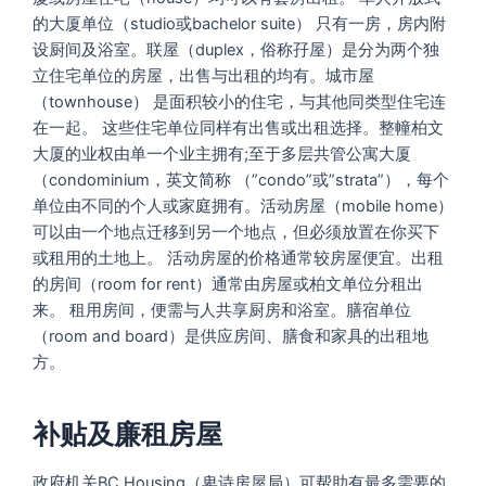
的大厦单位（studio或bachelor suite） 只有一房，房内附
设厨间及浴室。联屋（duplex，俗称孖屋）是分为两个独
立住宅单位的房屋，出售与出租的均有。城市屋
（townhouse） 是面积较小的住宅，与其他同类型住宅连
在一起。 这些住宅单位同样有出售或出租选择。整幢柏文
大厦的业权由单一个业主拥有;至于多层共管公寓大厦
（condominium，英文简称 （”condo”或”strata”），每个
单位由不同的个人或家庭拥有。活动房屋（mobile home）
可以由一个地点迁移到另一个地点，但必须放置在你买下
或租用的土地上。 活动房屋的价格通常较房屋便宜。出租
的房间（room for rent）通常由房屋或柏文单位分租出
来。 租用房间，便需与人共享厨房和浴室。膳宿单位
（room and board）是供应房间、膳食和家具的出租地
方。
补贴及廉租房屋
政府机关BC Housing（卑诗房屋局）可帮助有最多需要的