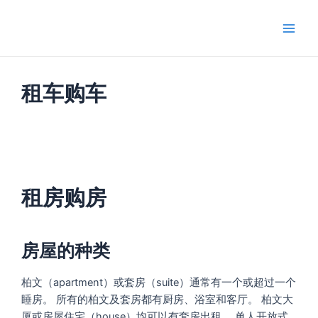
跳
Main
至
Men
内
容
租车购车
租房购房
房屋的种类
柏文（apartment）或套房（suite）通常有一个或超过一个
睡房。 所有的柏文及套房都有厨房、浴室和客厅。 柏文大
厦或房屋住宅（house）均可以有套房出租。 单人开放式