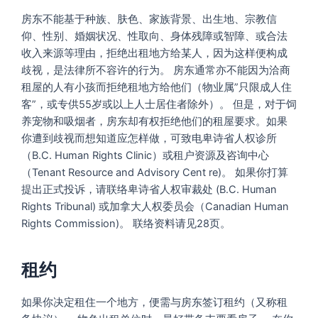
房东不能基于种族、肤色、家族背景、出生地、宗教信
仰、性别、婚姻状况、性取向、身体残障或智障、或合法
收入来源等理由，拒绝出租地方给某人，因为这样便构成
歧视，是法律所不容许的行为。 房东通常亦不能因为洽商
租屋的人有小孩而拒绝租地方给他们（物业属”只限成人住
客”，或专供55岁或以上人士居住者除外）。 但是，对于饲
养宠物和吸烟者，房东却有权拒绝他们的租屋要求。如果
你遭到歧视而想知道应怎样做，可致电卑诗省人权诊所
（B.C. Human Rights Clinic）或租户资源及咨询中心
（Tenant Resource and Advisory Cent re)。 如果你打算
提出正式投诉，请联络卑诗省人权审裁处 (B.C. Human
Rights Tribunal) 或加拿大人权委员会（Canadian Human
Rights Commission)。 联络资料请见28页。
租约
如果你决定租住一个地方，便需与房东签订租约（又称租