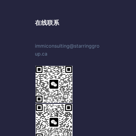
在线联系
immiconsulting@starringgro
up.ca