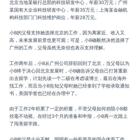
北京当地某银行总部的科技研发中心，年薪30万元；广州
某国有大企业科技研发中心，年薪35万元；上海某金融机
构科技部门门科技维护岗位，年薪28万元。
小B的父母支持她选择北京的工作，因为离家近、收入又
高，未来发展前景也更可观；可是，小B确毅然决然选择了
广州的工作，父母虽然无奈但也表示支持理解。
工作两年后，小B从广州公司辞职回到了北京，当父母以为
小B终于决心回北京发展时，小B确告诉父母自己打算重新
出去留学，计划先读一个二硕在考虑读博士，最后在海外
找工作，而且当小B告知父母时她已经拿到了学校录取通知
书，美国学签也已经在办理中了。
由于工作2年积累了一定的积蓄，不管父母如何劝阻小B都
丝毫不动摇。在经过3个月的准备和申报，小B再一次踏上
了闯美留学路。
小B的父母十分不解，明明有一份薪资高的国企体面工作，