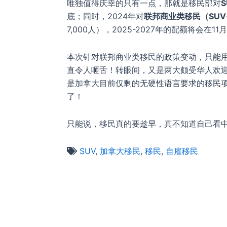
唯独值得庆幸的只有一点，那就是移民部对
S
底；同时，2024年对
联邦商业类移民（SU
7,000人），2025-2027年的配额将会在1
本次针对联邦商业类移民的政策变动，只能用
直令人咂舌！转眼间，又是两大颇受华人欢迎
是加拿大目前仅剩的无硬性语言要求的移民
了！
只能说，移民真的要趁早，真不知道自己看
SUV
,
加拿大移民
,
移民
,
自雇移民