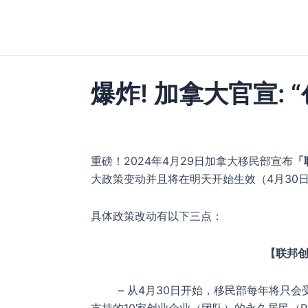
跳
至
内
容
爆炸! 加拿大官宣:
重磅！2024年4月29日加拿大移民部宣布
「
大政策变动并且将在明天开始生效（4月30
具体政策改动有以下三点：
【联邦创
– 从4月30日开始，移民部每年将只会