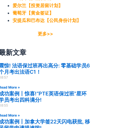
爱尔兰【投资居留计划】
葡萄牙【黄金签证】
安提瓜和巴布达【公民身份计划】
更多>>
最新文章
震惊! 法语保过班再出高分: 零基础学员6
个月考出法语C1！
08:57
Read More »
成功案例丨惊喜!“PTE英语保过班”星环
学员考出四科满分!
08:55
Read More »
成功案例丨加拿大学签22天闪电获批, 移
民留学申请提速啦!