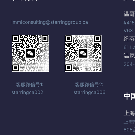
温哥
immiconsulting@starringgroup.ca
#415
V6X 
纽芬
61 L
温尼
204-
客服微信号1: 客服微信号2:
starringca002 starringca006
中
上海
上海
805