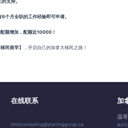
主的支持。
有6个月全职的工作经验即可申请。
配额增加，配额近10000！
环移民留学】
，开启自己的加拿大移民之路！
在线联系
加
温哥
immiconsulting@starringgroup.ca
#415