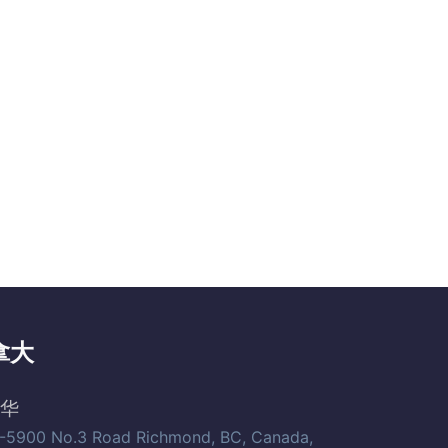
拿大
华
-5900 No.3 Road Richmond, BC, Canada,