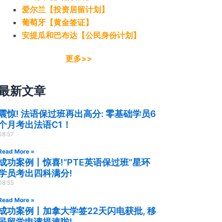
爱尔兰【投资居留计划】
葡萄牙【黄金签证】
安提瓜和巴布达【公民身份计划】
更多>>
最新文章
震惊! 法语保过班再出高分: 零基础学员6
个月考出法语C1！
08:57
Read More »
成功案例丨惊喜!“PTE英语保过班”星环
学员考出四科满分!
08:55
Read More »
成功案例丨加拿大学签22天闪电获批, 移
民留学申请提速啦!