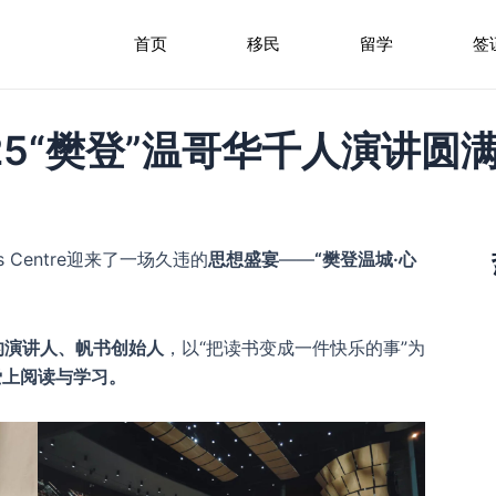
首页
移民
留学
签
5“樊登”温哥华千人演讲圆满
Arts Centre迎来了一场久违的
思想盛宴
——
“樊登温城·心
的演讲人、帆书创始人
，以“把读书变成一件快乐的事”为
爱上阅读与学习。