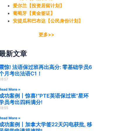
爱尔兰【投资居留计划】
葡萄牙【黄金签证】
安提瓜和巴布达【公民身份计划】
更多>>
最新文章
震惊! 法语保过班再出高分: 零基础学员6
个月考出法语C1！
08:57
Read More »
成功案例丨惊喜!“PTE英语保过班”星环
学员考出四科满分!
08:55
Read More »
成功案例丨加拿大学签22天闪电获批, 移
民留学申请提速啦!