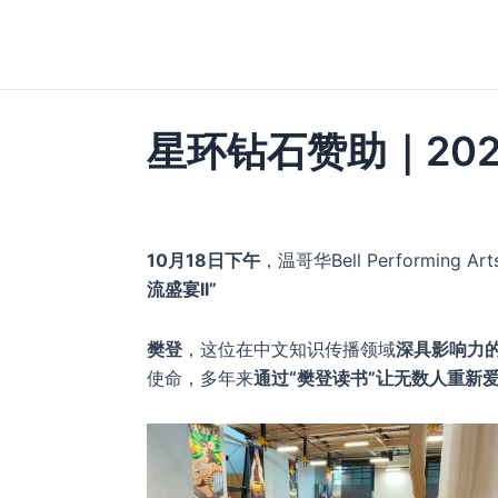
跳
至
内
容
星环钻石赞助｜202
10月18日下午
，温哥华Bell Performing 
流盛宴II”
樊登
，这位在中文知识传播领域
深具影响力
使命，多年来
通过“樊登读书”让无数人重新