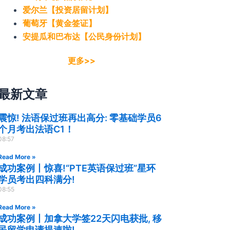
爱尔兰【投资居留计划】
葡萄牙【黄金签证】
安提瓜和巴布达【公民身份计划】
更多>>
最新文章
震惊! 法语保过班再出高分: 零基础学员6
个月考出法语C1！
08:57
Read More »
成功案例丨惊喜!“PTE英语保过班”星环
学员考出四科满分!
08:55
Read More »
成功案例丨加拿大学签22天闪电获批, 移
民留学申请提速啦!