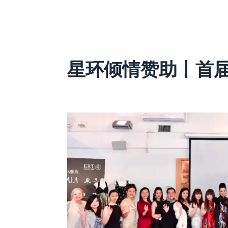
跳
至
内
容
星环倾情赞助丨首届