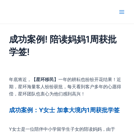
跳
Main
至
Men
内
容
成功案例! 陪读妈妈1周获批
学签!
年底将近，
【星环移民】
一年的耕耘也纷纷开花结果！近
期，星环海量客人纷纷获批，每天看到客户多年的心愿得
偿，星环团队也衷心为他们感到高兴！
成功案例：Y女士
加拿大境内1周获批学签
Y女士是一位陪伴中小学留学生子女的陪读妈妈，由于