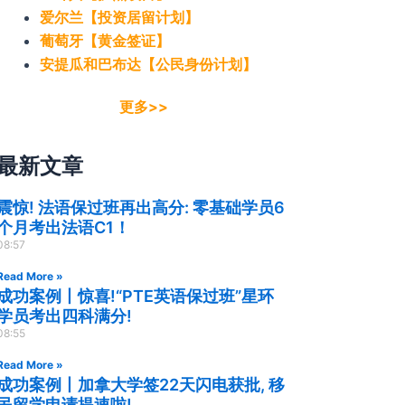
爱尔兰【投资居留计划】
葡萄牙【黄金签证】
安提瓜和巴布达【公民身份计划】
更多>>
最新文章
震惊! 法语保过班再出高分: 零基础学员6
个月考出法语C1！
08:57
Read More »
成功案例丨惊喜!“PTE英语保过班”星环
学员考出四科满分!
08:55
Read More »
成功案例丨加拿大学签22天闪电获批, 移
民留学申请提速啦!