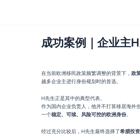
跳
至
内
容
成功案例｜企业主
在当前欧洲移民政策频繁调整的背景下，
政
越多企业主进行身份规划时的首选。
H先生正是其中的典型代表。
作为国内企业负责人，他并不打算移居海外
一个
稳定、可续、风险可控的欧洲身份
。
经过充分比较后，H先生最终选择了
希腊投资