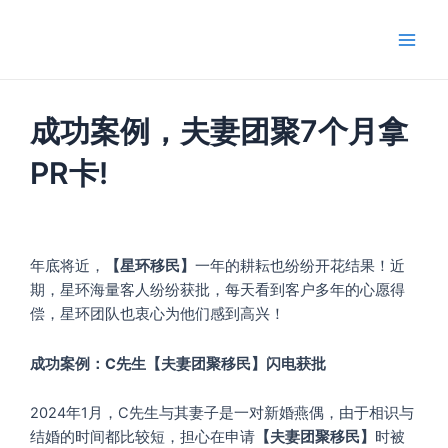
跳
Main
至
Men
内
容
成功案例，夫妻团聚7个月拿
PR卡!
年底将近，
【星环移民】
一年的耕耘也纷纷开花结果！近
期，星环海量客人纷纷获批，每天看到客户多年的心愿得
偿，星环团队也衷心为他们感到高兴！
成功案例：C先生
【夫妻团聚移民】闪电获批
2024年1月，C先生与其妻子是一对新婚燕偶，由于相识与
结婚的时间都比较短，担心在申请
【夫妻团聚移民】
时被