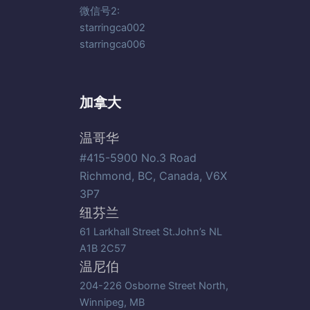
微信号2:
starringca002
starringca006
加拿大
温哥华
#415-5900 No.3 Road
Richmond, BC, Canada, V6X
3P7
纽芬兰
61 Larkhall Street St.John’s NL
A1B 2C57
温尼伯
204-226 Osborne Street North,
Winnipeg, MB