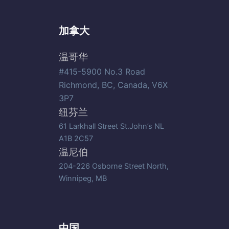
加拿大
温哥华
#415-5900 No.3 Road
Richmond, BC, Canada, V6X
3P7
纽芬兰
61 Larkhall Street St.John’s NL
A1B 2C57
温尼伯
204-226 Osborne Street North,
Winnipeg, MB
中国