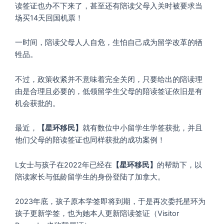
读签证也办不下来了，甚至还有陪读父母入关时被要求当
场买14天回国机票！
一时间，陪读父母人人自危，生怕自己成为留学改革的牺
牲品。
不过，政策收紧并不意味着完全关闭，只要给出的陪读理
由是合理且必要的，低领留学生父母的陪读签证依旧是有
机会获批的。
最近，
【星环移民】
就有数位中小留学生学签获批，并且
他们父母的陪读签证也同样获批的成功案例！
L女士与孩子在2022年已经在
【星环移民】
的帮助下，以
陪读家长与低龄留学生的身份登陆了加拿大。
2023年底，孩子原本学签即将到期，于是再次委托星环为
孩子更新学签，也为她本人更新陪读签证（Visitor