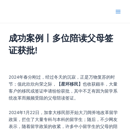
跳
Main
至
Men
内
容
成功案例丨多位陪读父母签
证获批!
2024年春分刚过，经过冬天的沉寂，正是万物复苏的时
节；值此欣欣向荣之际，
【星环移民】
也收获颇丰，大量
客户的移民或签证申请纷纷获批，其中不乏有因为留学系
统改革而频频受阻的父母陪读签证。
2024年1月22日，加拿大移民部开始大刀阔斧地改革留学
政策，拦住了大量专科与本科的留学生；随后，不少网友
表示，随着留学政策的收紧，许多中小留学生的父母的陪