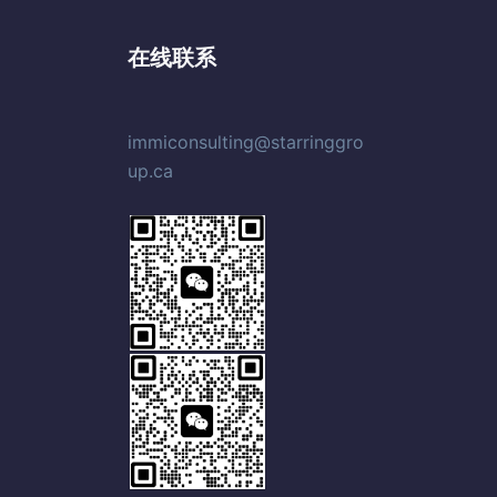
在线联系
immiconsulting@starringgro
up.ca