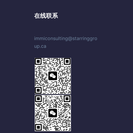
在线联系
immiconsulting@starringgro
up.ca