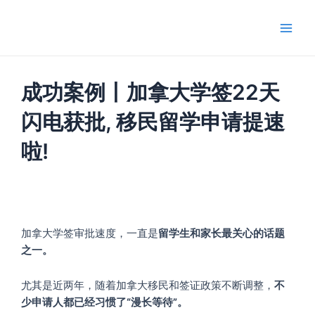
跳
Main
至
Men
内
容
成功案例丨加拿大学签22天
闪电获批, 移民留学申请提速
啦!
加拿大学签审批速度，一直是
留学生和家长最关心的话题
之一。
尤其是近两年，随着加拿大移民和签证政策不断调整，
不
少申请人都已经习惯了“漫长等待”。