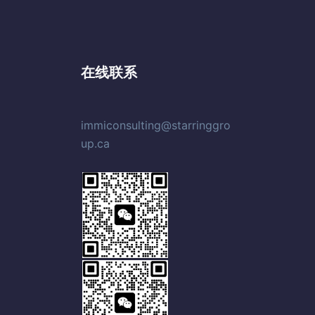
在线联系
immiconsulting@starringgro
up.ca