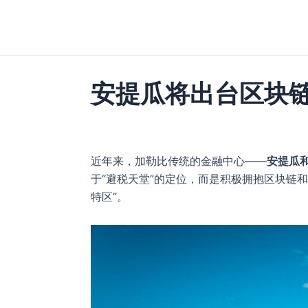
跳
至
内
容
安提瓜将出台区块
近年来，加勒比传统的金融中心——
安提瓜
于“避税天堂”的定位，而是积极拥抱区块链
特区”。