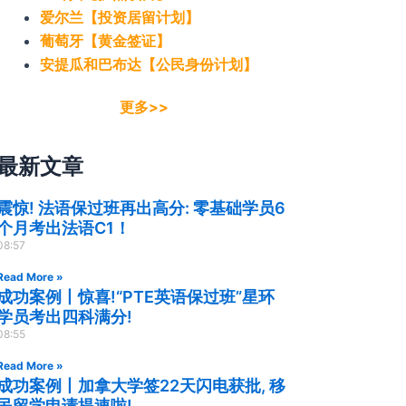
爱尔兰【投资居留计划】
葡萄牙【黄金签证】
安提瓜和巴布达【公民身份计划】
更多>>
最新文章
震惊! 法语保过班再出高分: 零基础学员6
个月考出法语C1！
08:57
Read More »
成功案例丨惊喜!“PTE英语保过班”星环
学员考出四科满分!
08:55
Read More »
成功案例丨加拿大学签22天闪电获批, 移
民留学申请提速啦!