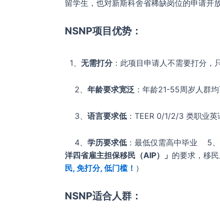
留学生，也对新斯科舍省稀缺岗位的申请开
NSNP项目优势：
1、
无需打分
：此项目申请人不需要打分，
2、
年龄要求宽泛
：年龄21-55周岁人群
3、
语言要求低
：TEER 0/1/2/3 类职
4、
学历要求低
：最低仅需高中毕业 5、
洋四省雇主担保移民（AIP）」
的要求，移民
民, 免打分, 低门槛！
）
NSNP适合人群：