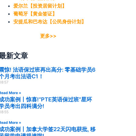
爱尔兰【投资居留计划】
葡萄牙【黄金签证】
安提瓜和巴布达【公民身份计划】
更多>>
最新文章
震惊! 法语保过班再出高分: 零基础学员6
个月考出法语C1！
08:57
Read More »
成功案例丨惊喜!“PTE英语保过班”星环
学员考出四科满分!
08:55
Read More »
成功案例丨加拿大学签22天闪电获批, 移
民留学申请提速啦!