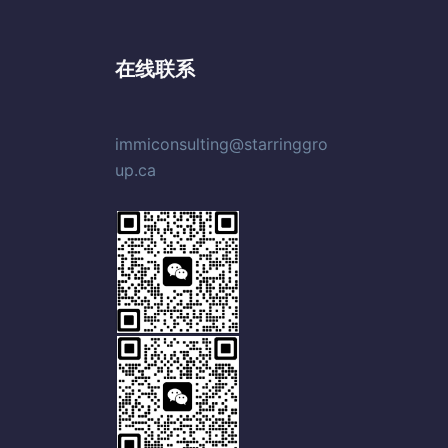
在线联系
immiconsulting@starringgro
up.ca