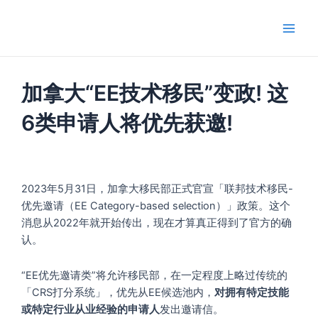
跳
Main
至
Men
内
容
加拿大“EE技术移民”变政! 这
6类申请人将优先获邀!
2023年5月31日，加拿大移民部正式官宣「联邦技术移民-
优先邀请（EE Category-based selection）」政策。这个
消息从2022年就开始传出，现在才算真正得到了官方的确
认。
“EE优先邀请类”将允许移民部，在一定程度上略过传统的
「CRS打分系统」，优先从EE候选池内，
对拥有特定技能
或特定行业从业经验的申请人
发出邀请信。