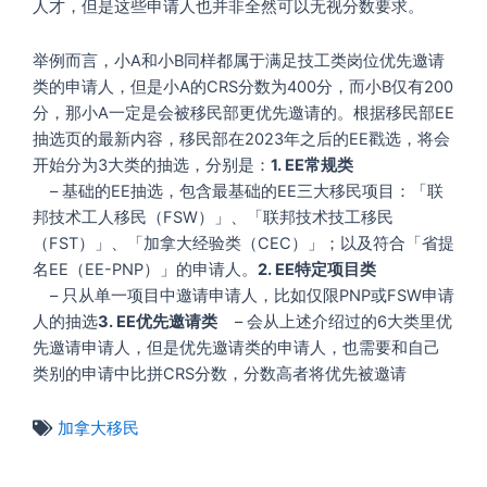
人才，但是这些申请人也并非全然可以无视分数要求。
举例而言，小A和小B同样都属于满足技工类岗位优先邀请
类的申请人，但是小A的CRS分数为400分，而小B仅有200
分，那小A一定是会被移民部更优先邀请的。根据移民部EE
抽选页的最新内容，移民部在2023年之后的EE戳选，将会
开始分为3大类的抽选，分别是：
1. EE常规类
– 基础的EE抽选，包含最基础的EE三大移民项目：「联
邦技术工人移民（FSW）」、「联邦技术技工移民
（FST）」、「加拿大经验类（CEC）」；以及符合「省提
名EE（EE-PNP）」的申请人。
2. EE特定项目类
– 只从单一项目中邀请申请人，比如仅限PNP或FSW申请
人的抽选
3. EE优先邀请类
– 会从上述介绍过的6大类里优
先邀请申请人，但是优先邀请类的申请人，也需要和自己
类别的申请中比拼CRS分数，分数高者将优先被邀请
加拿大移民