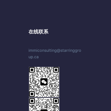
在线联系
immiconsulting@starringgro
up.ca