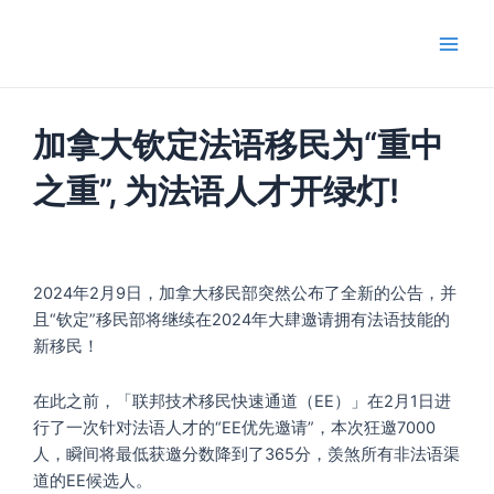
跳
Main
至
Men
内
容
加拿大钦定法语移民为“重中
之重”, 为法语人才开绿灯!
2024年2月9日，加拿大移民部突然公布了全新的公告，并
且“钦定”移民部将继续在2024年大肆邀请拥有法语技能的
新移民！
在此之前，「联邦技术移民快速通道（EE）」在2月1日进
行了一次针对法语人才的“EE优先邀请”，本次狂邀7000
人，瞬间将最低获邀分数降到了365分，羡煞所有非法语渠
道的EE候选人。