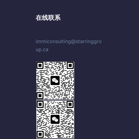
在线联系
immiconsulting@starringgro
up.ca