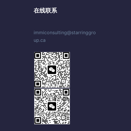
在线联系
immiconsulting@starringgro
up.ca