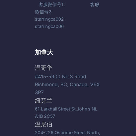
客服微信号1: 客服
微信号2:
starringca002
starringca006
加拿大
温哥华
#415-5900 No.3 Road
Richmond, BC, Canada, V6X
3P7
纽芬兰
61 Larkhall Street St.John’s NL
A1B 2C57
温尼伯
204-226 Osborne Street North,