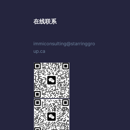
在线联系
immiconsulting@starringgro
up.ca