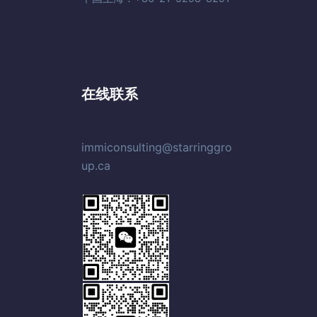
在线联系
immiconsulting@starringgro
up.ca