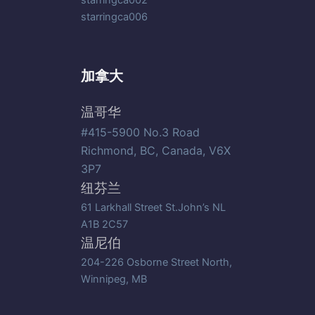
starringca006
加拿大
温哥华
#415-5900 No.3 Road
Richmond, BC, Canada, V6X
3P7
纽芬兰
61 Larkhall Street St.John’s NL
A1B 2C57
温尼伯
204-226 Osborne Street North,
Winnipeg, MB