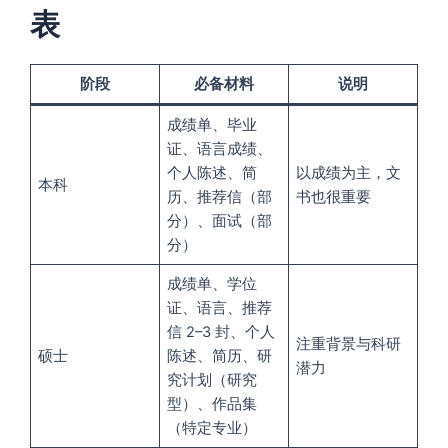
表
阶段
必备材料
说明
成绩单、毕业
证、语言成绩、
个人陈述、简
以成绩为主，文
本科
历、推荐信（部
书也很重要
分）、面试（部
分）
成绩单、学位
证、语言、推荐
信 2–3 封、个人
注重背景与科研
硕士
陈述、简历、研
潜力
究计划（研究
型）、作品集
（特定专业）