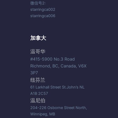
微信号2:
starringca002
starringca006
加拿大
温哥华
#415-5900 No.3 Road
Richmond, BC, Canada, V6X
3P7
纽芬兰
61 Larkhall Street St.John’s NL
A1B 2C57
温尼伯
204-226 Osborne Street North,
Winnipeg, MB