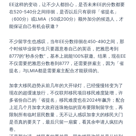
EE这样的变动，让不少人都担心，是否未来EE的分数都要
在520-540分之间徘徊，是否以后只有获得「省提名」
（600分）或LMIA（50或200分）额外加分的候选人，才
能保证自己有机会获邀？
不少留学生也感叹，当年EE分数徘徊在450-490之间，那
个时候毕业留学生只要愿意卷自己的英语，把雅思考到
8777的“秒杀分数”，基本上就能100%获邀。结果，现在EE
不仅需要把雅思分数卷到8777，还需要拼雇主，因为「省
提名」与LMIA都是需要雇主配合才能获得的。
加拿大移民趋势从前几年的大开绿灯，已经慢慢转变为了
现在的超缓速放行，不仅联邦移民项目移民难度陡增，许
多省份自己的「省提名」移民难度也在2024年飙升；配合
上近几个月加拿大政府连珠炮似的宣布要限制留学生，再
限制所有临时居民数量，无不让人感叹加拿大的移民大门
是否真的要关了，最后只留一扇窗，看其余申请人疯狂内
卷。