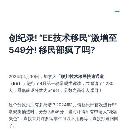
跳
Main
至
Men
内
容
创纪录! “EE技术移民”激增至
549分! 移民部疯了吗?
2024年4月10日，加拿大
「联邦技术移民快速通道
（EE）」
进行了4月第一轮常规类邀请，共邀请了1,280
人，最低获邀分数为549分，分数之高令人瞠目！
这个分数到底有多离谱？2024年1月份移民部首次进行EE
常规类抽选时，分数为546分，当时吓得所有申请人“花容
失色”，直接宣判许多留学生可以不用再等，直接打道回国
了。