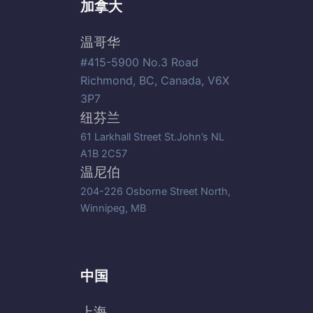
加拿大
温哥华
#415-5900 No.3 Road
Richmond, BC, Canada, V6X
3P7
纽芬兰
61 Larkhall Street St.John’s NL
A1B 2C57
温尼伯
204-226 Osborne Street North,
Winnipeg, MB
中国
上海