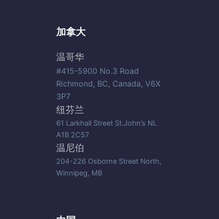
加拿大
温哥华
#415-5900 No.3 Road
Richmond, BC, Canada, V6X
3P7
纽芬兰
61 Larkhall Street St.John’s NL
A1B 2C57
温尼伯
204-226 Osborne Street North,
Winnipeg, MB