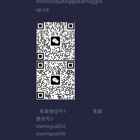
immiconsulting@starringgro
up.ca
客服微信号1: 客服
微信号2:
starringca002
starringca006