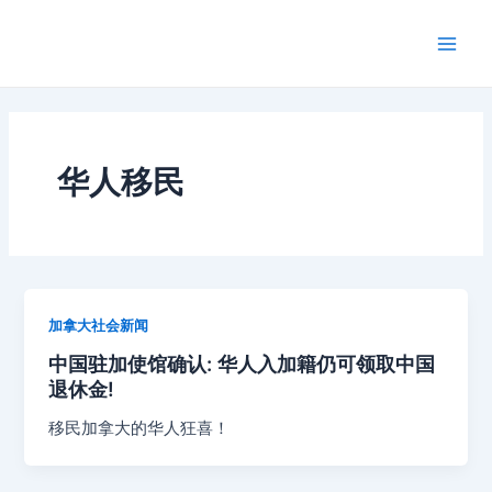
跳
Main
至
Men
内
容
华人移民
加拿大社会新闻
中国驻加使馆确认: 华人入加籍仍可领取中国
退休金!
移民加拿大的华人狂喜！