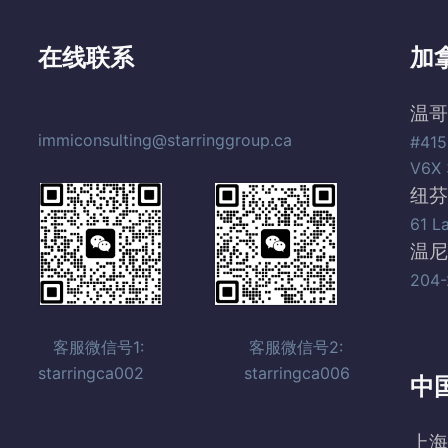
在线联系
加
温哥
immiconsulting@starringgroup.ca
#415
V6X 
纽芬
61 L
温尼
204-
客服微信号1: 客服微信号2:
starringca002 starringca006
中
上海