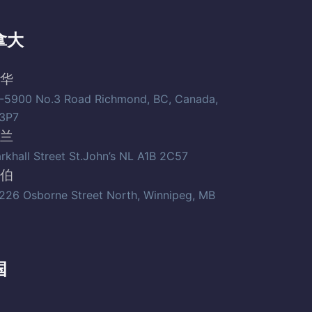
拿大
华
-5900 No.3 Road Richmond, BC, Canada,
3P7
兰
arkhall Street St.John’s NL A1B 2C57
伯
226 Osborne Street North, Winnipeg, MB
国